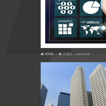
HOME
作者別：worldclimb