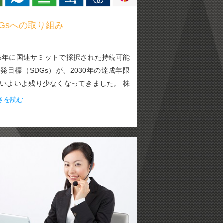
DGsへの取り組み
15年に国連サミットで採択された持続可能
発目標（SDGs）が、2030年の達成年限
いよいよ残り少なくなってきました。 株
社ワールドクライムでもSDGsへの取り組
きを読む
を積極的に展開していますので、その中の
[…]