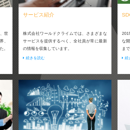
サービス紹介
S
、世
株式会社ワールドクライムでは、さまざまな
20
世界、
サービスを提供するべく、全社員が常に最新
な開
した。
の情報を収集しています。
まで
式会
続きを読む
続
み
一部 